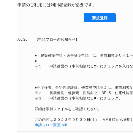
B申請のご利用には利用者登録が必要です。
新規登録
/06/25
【申請フローのお知らせ】

●「建築確認申請・適合証明申請」は、事前相談あり※１⇒事前審査
●

※１：　申請画面の（事前相談なし□）にチェックを入れない。

●完了検査、住宅性能評価、他業務申請※２は、事前相談なし※３⇒本
※２：　長期優良・低炭素・性能向上・BELS・住宅性能証明（贈与税
※３：　申請画面の（事前相談なし■）にチェック。

詳細は添付ファイルをご確認ください。

申請フロー変更.pdf