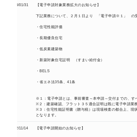
/01/31
【電子申請対象業務拡大のお知らせ】

下記業務について、２月１日より　「電子申請※１」　の受付を開始
・住宅性能評価

・長期優良住宅

・低炭素建築物

・新築対象住宅証明　（すまい給付金）

・BELS

・省エネ法35条、41条

※１：電子申請とは、事前審査～本申請～交付までの、すべてを電子
※２：建築確認、フラット３５適合証明は既に電子申請業務を行ってい
※３：住宅性能証明書（贈与税）は現場検査の都合上、現状のWEB
となります。
/11/14
【電子申請開始のお知らせ】
