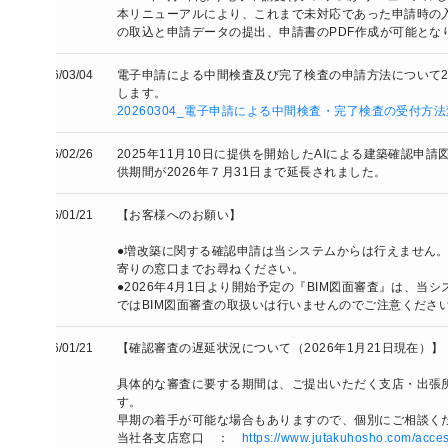
本リニューアルにより、これまで未対応であった申請時の入力方式に
の取込と申請データの提出、申請書のPDF作成が可能となりました
/03/04
電子申請による中間検査及び完了検査の申請方法について2026年4
します。
20260304_電子申請による中間検査・完了検査の受付方法変更のお知ら
/02/26
2025年11月10日に提供を開始したAIによる建築確認申請図書作成
供期間が2026年７月31日まで延長されました。
/01/21
【お客様へのお願い】 

●増改築に関する確認申請は当システムからは行えません。増改築物
寄りの窓口までお尋ねください。

●2026年4月1日より開始予定の『BIM図面審査』は、当システムで
ではBIM図面審査の取扱いは行いませんのでご注意ください。
/01/21
【確認審査の遅延状況について（2026年1月21日現在）】 

具体的な審査に要する期間は、ご提出いただく支店・出張所並びに申
す。

早期の着手が可能な場合もありますので、個別にご相談ください。

当社各支店窓口　：　
https://www.jutakuhosho.com/access/