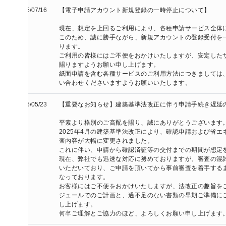
/07/16
【電子申請アカウント新規登録の一時停止について】

現在、想定を上回るご利用により、各種申請サービス全体に遅延が発
このため、誠に勝手ながら、新規アカウントの登録受付を一時的に停
ります。

ご利用の皆様にはご不便をおかけいたしますが、安定したサービス提
賜りますようお願い申し上げます。

紙面申請を含む各種サービスのご利用方法につきましては、最寄りの
い合わせくださいますようお願いいたします。
/05/23
【重要なお知らせ】建築基準法改正に伴う申請手続き遅延のお詫びと
平素より格別のご高配を賜り、誠にありがとうございます。

2025年4月の建築基準法改正により、確認申請および省エネ適合性
査内容が大幅に変更されました。

これに伴い、申請から確認済証等の交付までの期間が想定を超えて長
現在、弊社でも迅速な対応に努めておりますが、審査の混雑等により
いただいており、ご申請を頂いてから事前審査を着手するまでに数か
なっております。

お客様にはご不便をおかけいたしますが、法改正の趣旨をご理解のう
ジュールでのご計画と、過不足のない書類の早期ご準備にご協力を頂
し上げます。

何卒ご理解とご協力のほど、よろしくお願い申し上げます。