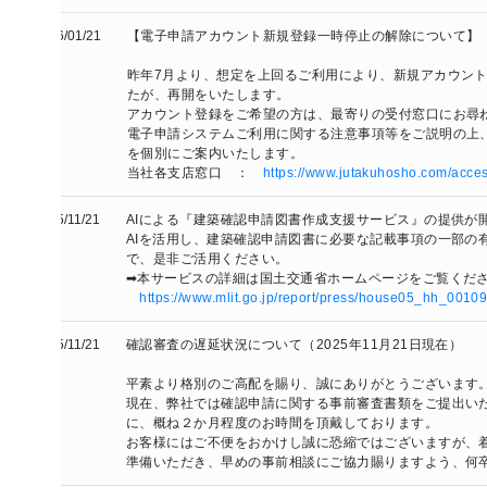
/01/21
【電子申請アカウント新規登録一時停止の解除について】 

昨年7月より、想定を上回るご利用により、新規アカウントの登録受
たが、再開をいたします。

アカウント登録をご希望の方は、最寄りの受付窓口にお尋ねください
電子申請システムご利用に関する注意事項等をご説明の上、新規アカ
を個別にご案内いたします。

当社各支店窓口　：　
https://www.jutakuhosho.com/access/
/11/21
AIによる『建築確認申請図書作成支援サービス』の提供が開始されま
AIを活用し、建築確認申請図書に必要な記載事項の一部の有無をチ
で、是非ご活用ください。

➡本サービスの詳細は国土交通省ホームページをご覧ください。

https://www.mlit.go.jp/report/press/house05_hh_001096.html
/11/21
確認審査の遅延状況について（2025年11月21日現在）

平素より格別のご高配を賜り、誠にありがとうございます。

現在、弊社では確認申請に関する事前審査書類をご提出いただいてか
に、概ね２か月程度のお時間を頂戴しております。

お客様にはご不便をおかけし誠に恐縮ではございますが、着工計画に
準備いただき、早めの事前相談にご協力賜りますよう、何卒よろしく