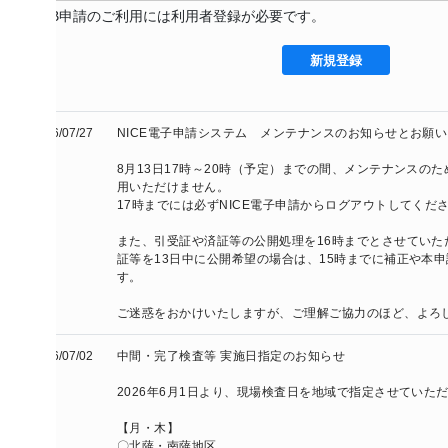
B申請のご利用には利用者登録が必要です。
新規登録
/07/27
NICE電子申請システム　メンテナンスのお知らせとお願い

8月13日17時～20時（予定）までの間、メンテナンスのため、NIC
用いただけません。

17時までには必ずNICE電子申請からログアウトしてください。

また、引受証や済証等の公開処理を16時までとさせていただきます
証等を13日中に公開希望の場合は、15時までに補正や本申請を済ま
す。

ご迷惑をおかけいたしますが、ご理解ご協力のほど、よろしくお願い
/07/02
中間・完了検査等 実施日指定のお知らせ

2026年6月1日より、現場検査日を地域で指定させていただいておりま
【月・木】

〇北薩・南薩地区
