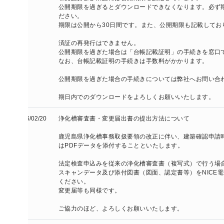
公開期限を過ぎるとダウンロードできなくなります。必ず期限内にダ
ださい。

期限は公開から30日間です。また、公開期限も記載しております。

済証の再発行はできません。

公開期限を過ぎた場合は「台帳記載証明」の手続きを窓口で行います
なお、台帳記載証明の手続きは手数料がかかります。

公開期限を過ぎた場合の手続きについては弊社へお問い合わせくださ
期日内でのダウンロードをよろしくお願いいたします。
/02/20
浄化槽審査書・変更届出書の提出方法について

鹿児島県浄化槽事務取扱要領の改正に伴い、建築確認申請時にご提出
はPDFデータを添付することといたします。

法定検査申込みを従来の浄化槽審査書（複写式）で行う場合、法定検
スキャンデータ及び添付図書（図面、認定書等）をNICE電子申請の
ください。

変更届等も同様です。

ご協力のほど、よろしくお願いいたします。