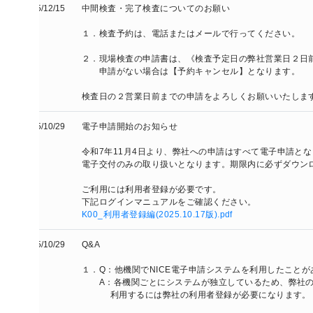
/12/15
中間検査・完了検査についてのお願い

１．検査予約は、電話またはメールで行ってください。

２．現場検査の申請書は、《検査予定日の弊社営業日２日前》までに
　　申請がない場合は【予約キャンセル】となります。

検査日の２営業日前までの申請をよろしくお願いいたします。
/10/29
電子申請開始のお知らせ

令和7年11月4日より、弊社への申請はすべて電子申請となります。

電子交付のみの取り扱いとなります。期限内に必ずダウンロードを行
ご利用には利用者登録が必要です。

下記ログインマニュアルをご確認ください。
K00_利用者登録編(2025.10.17版).pdf
/10/29
Q&A

１．Q：他機関でNICE電子申請システムを利用したことがあるが、新
　　A：各機関ごとにシステムが独立しているため、弊社のNICE電子
　　　 利用するには弊社の利用者登録が必要になります。
