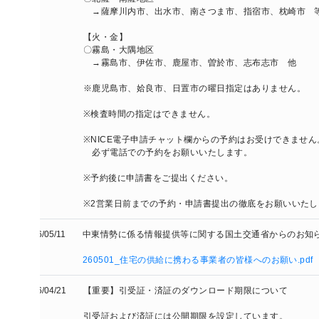
　→薩摩川内市、出水市、南さつま市、指宿市、枕崎市　等

【火・金】

〇霧島・大隅地区

　→霧島市、伊佐市、鹿屋市、曽於市、志布志市　他

※鹿児島市、姶良市、日置市の曜日指定はありません。

※検査時間の指定はできません。

※NICE電子申請チャット欄からの予約はお受けできません。

　必ず電話での予約をお願いいたします。

※予約後に申請書をご提出ください。

※2営業日前までの予約・申請書提出の徹底をお願いいたします。
/05/11
中東情勢に係る情報提供等に関する国土交通省からのお知らせ

260501_住宅の供給に携わる事業者の皆様へのお願い.pdf
/04/21
【重要】引受証・済証のダウンロード期限について

引受証および済証には公開期限を設定しています。
