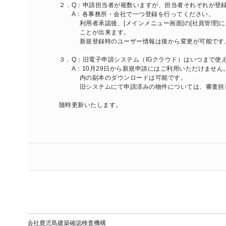
２．Q：申請担当者が複数いますが、担当者それぞれが登録する必要が
　　A：各事務所・会社で一つ登録を行ってください。

　　　 利用者承認後、[メインメニュー画面]の[社員管理]によって申
　　　 ことが出来ます。

　　　 新規登録時のユーザー情報は後から変更が可能です。

３．Q：旧電子申請システム（IGクラウド）はいつまで使えますか？

　　A：10月29日から新規申請にはご利用いただけません。ただし、
　　　 内の副本のダウンロードは可能です。

　　 　旧システムにて申請済みの物件については、審査担当者にご確
随時更新いたします。

会社鹿児島建築確認検査機構