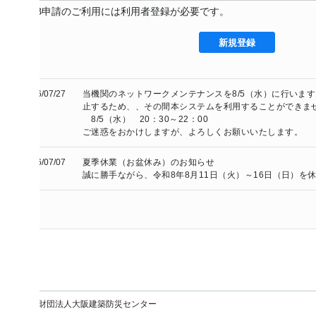
B申請のご利用には利用者登録が必要です。
新規登録
/07/27
当機関のネットワークメンテナンスを8/5（水）に行います。以下の
止するため、、その間本システムを利用することができません。

　8/5（水）　20：30～22：00

ご迷惑をおかけしますが、よろしくお願いいたします。
/07/07
夏季休業（お盆休み）のお知らせ

誠に勝手ながら、令和8年8月11日（火）～16日（日）を休業とさ
財団法人大阪建築防災センター